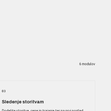
6 modulov
03
Sledenje storitvam
Dodelite storitve, cene in trajanje ter na prvi pogled