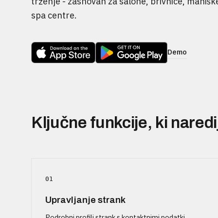
trženje - zasnovan za salone, brivnice, maniške
spa centre.
Demo
Ključne funkcije, ki naredi
01
Upravljanje strank
Podrobni profili strank s kontaktnimi podatki,