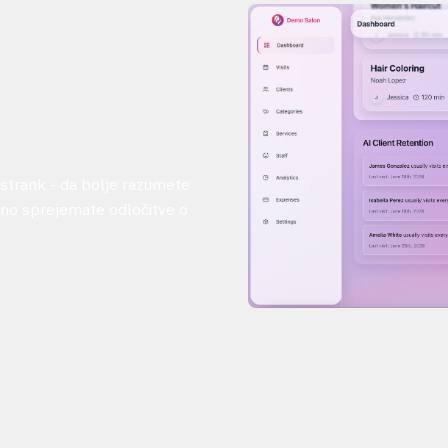
i strank - da bolje razumete
tno sprejemate odločitve o