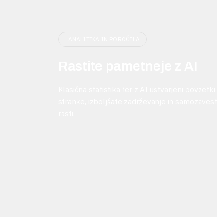
ANALITIKA IN POROČILA
Rastite pametneje z AI
Klasična statistika ter z AI ustvarjeni povzetk
stranke, izboljšate zadrževanje in samozaves
rasti.