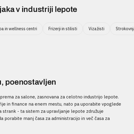
ka v industriji lepote
pa in wellness centri
Frizerji in stilisti
Vizažisti
Strokovnja
u, poenostavljen
ema za salone, zasnovana za celotno industrijo lepote.
rafije in finance na enem mestu, nato pa uporabite vpoglede
 strank - ta sistem za upravljanje lepote združuje
 porabite manj časa za administracijo in več časa za