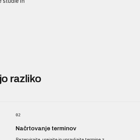
 studie in
jo razliko
02
Načrtovanje terminov
Rezervirajte, urejajte in upravljajte termine z