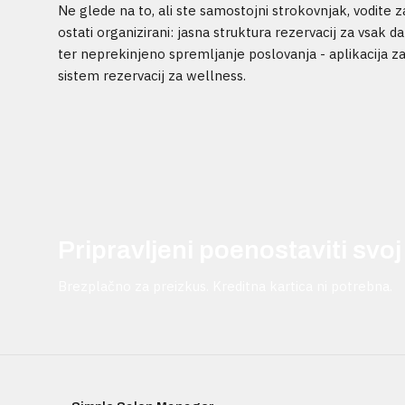
Ne glede na to, ali ste samostojni strokovnjak, vodite 
ostati organizirani: jasna struktura rezervacij za vsak 
ter neprekinjeno spremljanje poslovanja - aplikacija za
sistem rezervacij za wellness.
Pripravljeni poenostaviti svo
Brezplačno za preizkus. Kreditna kartica ni potrebna.