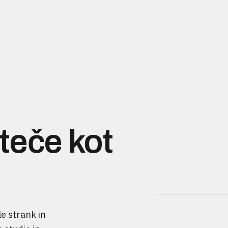
 teče kot
le strank in