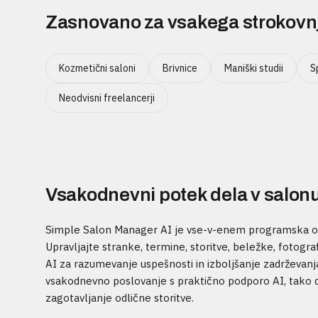
Zasnovano za vsakega strokovnja
Kozmetični saloni
Brivnice
Maniški studii
S
Neodvisni freelancerji
Vsakodnevni potek dela v salon
Simple Salon Manager AI je vse-v-enem programska opr
Upravljajte stranke, termine, storitve, beležke, fotog
AI za razumevanje uspešnosti in izboljšanje zadrževanja
vsakodnevno poslovanje s praktično podporo AI, tako da
zagotavljanje odlične storitve.