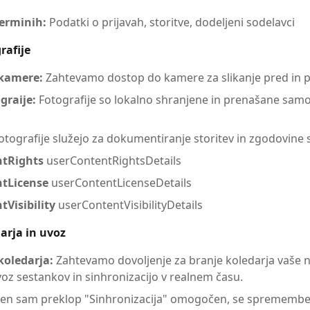
terminih:
Podatki o prijavah, storitve, dodeljeni sodelavci
rafije
kamere:
Zahtevamo dostop do kamere za slikanje pred in p
graije:
Fotografije so lokalno shranjene in prenašane sam
otografije služejo za dokumentiranje storitev in zgodovine 
ntRights
userContentRightsDetails
tLicense
userContentLicenseDetails
Visibility
userContentVisibilityDetails
arja in uvoz
koledarja:
Zahtevamo dovoljenje za branje koledarja vaše 
 sestankov in sinhronizacijo v realnem času.
 en sam preklop "Sinhronizacija" omogočen, se spremembe 