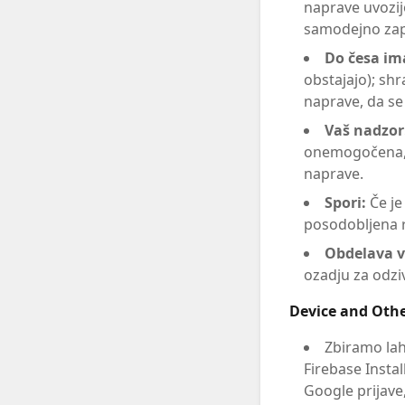
naprave uvozijo
samodejno zapi
Do česa im
obstajajo); sh
naprave, da s
Vaš nadzor
onemogočena, 
naprave.
Spori:
Če j
posodobljena 
Obdelava v
ozadju za odzi
Device and Othe
Zbiramo lah
Firebase Instal
Google prijave,