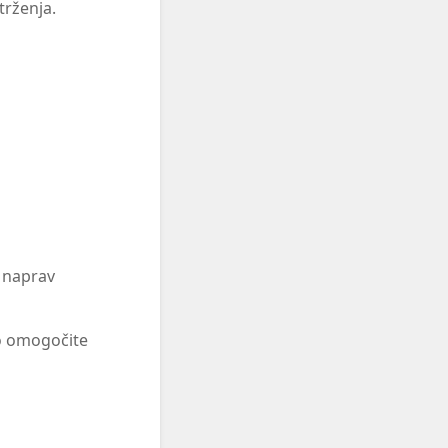
trženja.
v naprav
ko omogočite