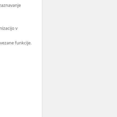
 zaznavanje
izacijo v
ovezane funkcije.