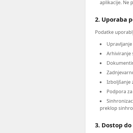
aplikacije. Ne 
2. Uporaba 
Podatke uporabl
Upravljanje 
Arhiviranje
Dokumentira
Zadnjevarno
Izboljšanje 
Podpora za 
Sinhronizac
preklop sinhro
3. Dostop d