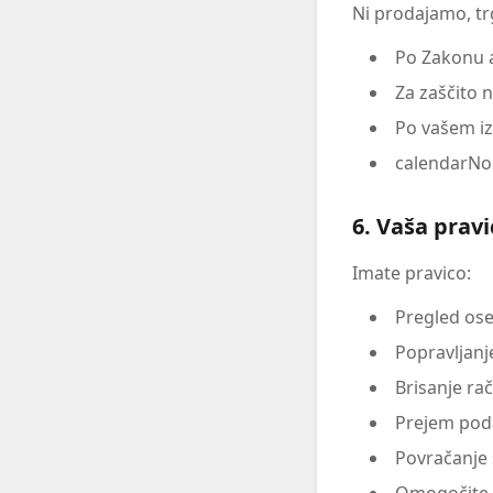
Ni prodajamo, tr
Po Zakonu a
Za zaščito n
Po vašem i
calendarNo
6. Vaša pravi
Imate pravico:
Pregled os
Popravljanj
Brisanje ra
Prejem pod
Povračanje