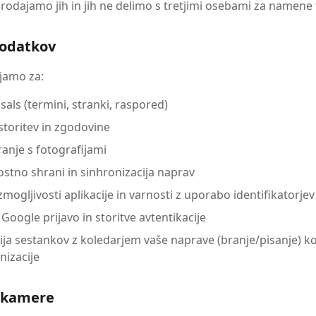
prodajamo jih in jih ne delimo s tretjimi osebami za namene 
podatkov
jamo za:
sals (termini, stranki, raspored)
 storitev in zgodovine
nje s fotografijami
stno shrani in sinhronizacija naprav
zmogljivosti aplikacije in varnosti z uporabo identifikatorje
Google prijavo in storitve avtentikacije
ija sestankov z koledarjem vaše naprave (branje/pisanje) 
nizacije
o kamere