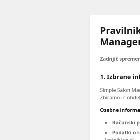
Pravilni
Manage
Zadnjič spreme
1. Izbrane i
Simple Salon Mana
Zbiramo in obdel
Osebne informa
Računski p
Podatki o 