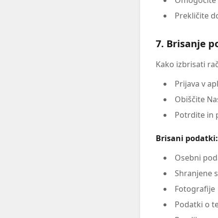
Omogočite a
Prekličite 
7. Brisanje 
Kako izbrisati ra
Prijava v ap
Obiščite Na
Potrdite in 
Brisani podatki:
Osebni poda
Shranjene s
Fotografije
Podatki o t