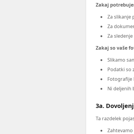
Zakaj potrebuj
Za slikanje 
Za dokument
Za sledenje
Zakaj so vaše fo
Slikamo sa
Podatki so z
Fotografije 
Ni deljenih
3a. Dovoljen
Ta razdelek poja
Zahtevamo d