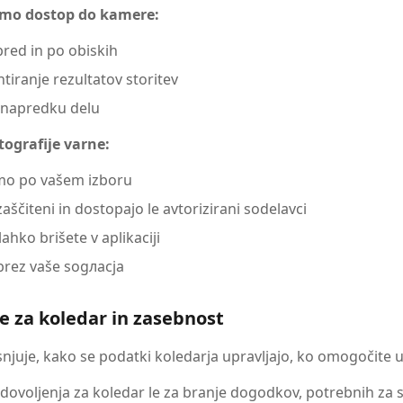
emo dostop do kamere:
pred in po obiskih
iranje rezultatov storitev
 napredku delu
tografije varne:
mo po vašem izboru
aščiteni in dostopajo le avtorizirani sodelavci
lahko brišete v aplikaciji
 brez vaše sogласја
je za koledar in zasebnost
snjuje, kako se podatki koledarja upravljajo, ko omogočite 
ovoljenja za koledar le za branje dogodkov, potrebnih za s