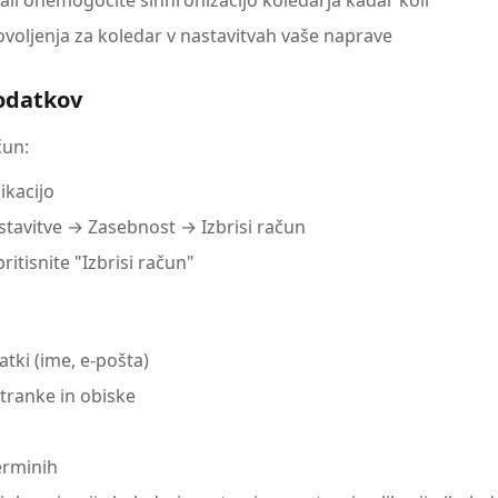
li onemogočite sinhronizacijo koledarja kadar koli
dovoljenja za koledar v nastavitvah vaše naprave
podatkov
čun:
likacijo
stavitve → Zasebnost → Izbrisi račun
pritisnite "Izbrisi račun"
tki (ime, e-pošta)
tranke in obiske
erminih