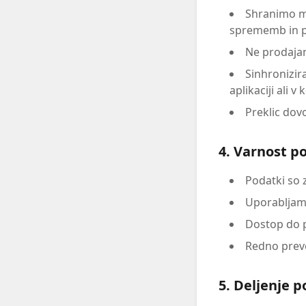
Shranimo mi
sprememb in p
Ne prodajam
Sinhronizir
aplikaciji ali v
Preklic dovo
4. Varnost p
Podatki so z
Uporabljamo
Dostop do 
Redno prev
5. Deljenje 