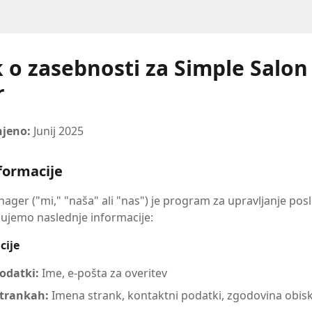
k o zasebnosti za Simple Salon
r
njeno:
Junij 2025
nformacije
ger ("mi," "naša" ali "nas") je program za upravljanje posl
ujemo naslednje informacije:
cije
odatki:
Ime, e-pošta za overitev
strankah:
Imena strank, kontaktni podatki, zgodovina obisko