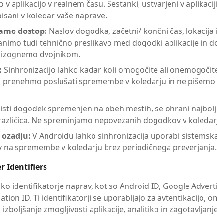
 v aplikacijo v realnem času. Sestanki, ustvarjeni v aplikaciji
sani v koledar vaše naprave.
amo dostop:
Naslov dogodka, začetni/ končni čas, lokacija 
ranimo tudi tehnično preslikavo med dogodki aplikacije in d
e izognemo dvojnikom.
:
Sinhronizacijo lahko kadar koli omogočite ali onemogočite
prenehmo poslušati spremembe v koledarju in ne pišemo 
e isti dogodek spremenjen na obeh mestih, se ohrani najbol
različica. Ne spreminjamo nepovezanih dogodkov v koledar
 ozadju:
V Androidu lahko sinhronizacija uporabi sistemska
v na spremembe v koledarju brez periodičnega preverjanja.
r Identifiers
ko identifikatorje naprav, kot so Android ID, Google Adverti
lation ID. Ti identifikatorji se uporabljajo za avtentikacijo,
 izboljšanje zmogljivosti aplikacije, analitiko in zagotavljanj