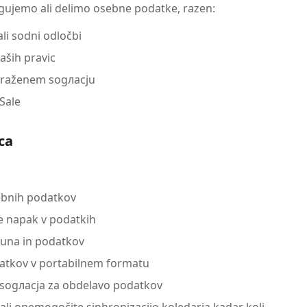
gujemo ali delimo osebne podatke, razen:
li sodni odločbi
aših pravic
zraženem sogласјu
Sale
ca
ebnih podatkov
e napak v podatkih
čuna in podatkov
atkov v portabilnem formatu
 sogласјa za obdelavo podatkov