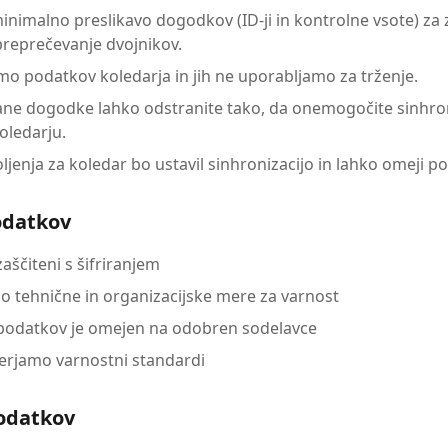
nimalno preslikavo dogodkov (ID-ji in kontrolne vsote) za
reprečevanje dvojnikov.
o podatkov koledarja in jih ne uporabljamo za trženje.
ane dogodke lahko odstranite tako, da onemogočite sinhron
 koledarju.
ljenja za koledar bo ustavil sinhronizacijo in lahko omeji p
odatkov
aščiteni s šifriranjem
 tehnične in organizacijske mere za varnost
podatkov je omejen na odobren sodelavce
erjamo varnostni standardi
podatkov