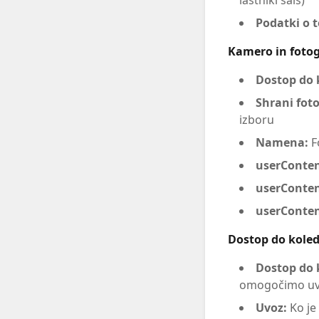
lastniki sals)
Podatki o 
Kamero in fotog
Dostop do 
Shrani foto
izboru
Namena:
F
userConte
userConten
userContent
Dostop do koled
Dostop do 
omogočimo uvoz
Uvoz:
Ko je