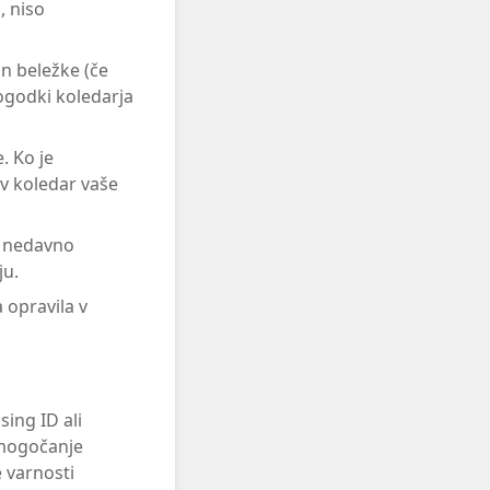
, niso
in beležke (če
ogodki koledarja
. Ko je
v koledar vaše
j nedavno
ju.
 opravila v
sing ID ali
 omogočanje
e varnosti