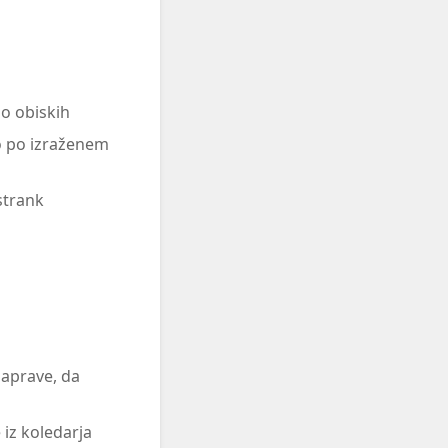
o obiskih
o po izraženem
strank
naprave, da
iz koledarja