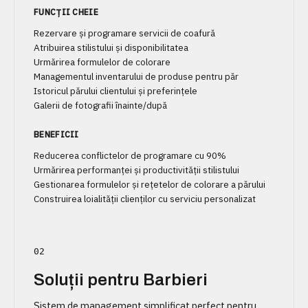
FUNCȚII CHEIE
Rezervare și programare servicii de coafură
Atribuirea stilistului și disponibilitatea
Urmărirea formulelor de colorare
Managementul inventarului de produse pentru păr
Istoricul părului clientului și preferințele
Galerii de fotografii înainte/după
BENEFICII
Reducerea conflictelor de programare cu 90%
Urmărirea performanței și productivității stilistului
Gestionarea formulelor și rețetelor de colorare a părului
Construirea loialității clienților cu serviciu personalizat
02
Soluții pentru Barbieri
Sistem de management simplificat perfect pentru