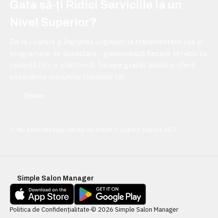
Gata să-ți Ridici Serviciile la un
Nivel Superior?
De la coafură și îngrijirea unghiilor la tratamentele spa și
programele de bunăstare - gestionează fiecare serviciu cu
ușurință într-o platformă. Începe gratuit astăzi și oferă
experiențe inesuibile clienților tăi.
Demo
✓
Nu este necesar cardul de credit
✓
Suport expert 24/7
Simple Salon Manager
Politica de Confidențialitate
·
© 2026 Simple Salon Manager