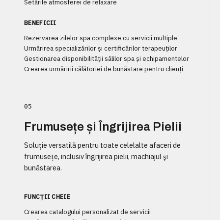
Setările atmosferei de relaxare
BENEFICII
Rezervarea zilelor spa complexe cu servicii multiple
Urmărirea specializărilor și certificărilor terapeuților
Gestionarea disponibilității sălilor spa și echipamentelor
Crearea urmăririi călătoriei de bunăstare pentru clienți
05
Frumusețe și Îngrijirea Pielii
Soluție versatilă pentru toate celelalte afaceri de
frumusețe, inclusiv îngrijirea pielii, machiajul și
bunăstarea.
FUNCȚII CHEIE
Crearea catalogului personalizat de servicii