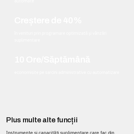
automate
Creștere de 40%
în venituri prin programare optimizată și vânzări
suplimentare
10 Ore/Săptămână
economisite pe sarcini administrative cu automatizare
Plus multe alte funcții
Instrumente și capacități suplimentare care fac din