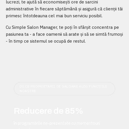
lucrezi, te ajută să economisești ore de sarcini
administrative în fiecare săptămână și asigură că clienții tăi
primesc întotdeauna cel mai bun serviciu posibil.
Cu Simple Salon Manager, te poți în sfârșit concentra pe
pasiunea ta - a face oamenii să arate și să se simtă frumoși
- în timp ce sistemul se ocupă de restul.
DE CE PROPRIETARII DE SALOANE ALEG FUNCȚIILE
NOASTRE
Reducere de 85%
în programările ne-prezentate cu mementouri