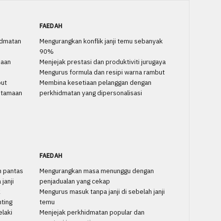
FAEDAH
idmatan
Mengurangkan konflik janji temu sebanyak
90%
iaan
Menjejak prestasi dan produktiviti jurugaya
Mengurus formula dan resipi warna rambut
but
Membina kesetiaan pelanggan dengan
utamaan
perkhidmatan yang dipersonalisasi
FAEDAH
n pantas
Mengurangkan masa menunggu dengan
janji
penjadualan yang cekap
k
Mengurus masuk tanpa janji di sebelah janji
nting
temu
elaki
Menjejak perkhidmatan popular dan