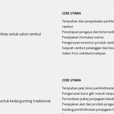
CIRI UTAMA
Tempahan dan penjadualan perkh
rambut
Penetapan jurugaya dan ketersed
 khas untuk salon rambut
Penjejakan formulasi warna
Pengurusan inventori produk ram
Sejarah rambut pelanggan dan ke
Galeri foto sebelum/selepas
CIRI UTAMA
Tempahan janji temu perkhidmata
Pengurusan baris gilir masuk tanpa 
Persediaan pakej penjagaan klasi
ntuk kedai gunting tradisional
Penjejakan alat dan produk jurugu
Katalog perkhidmatan penjagaan l