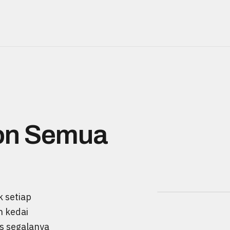
on Semua
 setiap
n kedai
us segalanya