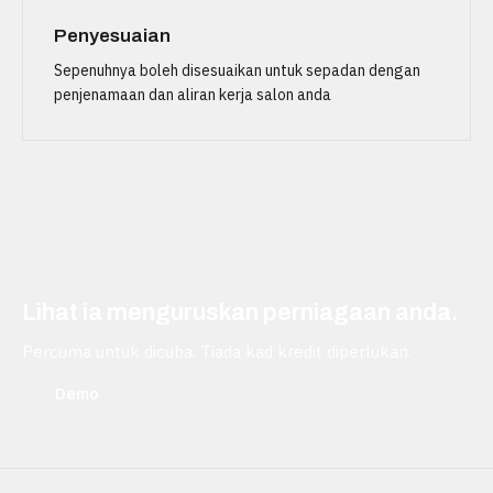
Penyesuaian
Sepenuhnya boleh disesuaikan untuk sepadan dengan
penjenamaan dan aliran kerja salon anda
Lihat ia menguruskan perniagaan anda.
Percuma untuk dicuba. Tiada kad kredit diperlukan.
Demo