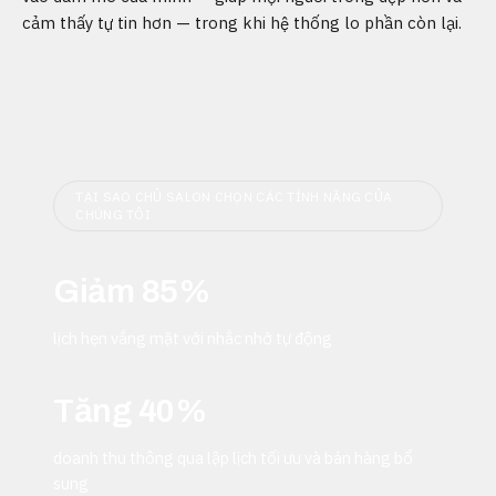
cảm thấy tự tin hơn — trong khi hệ thống lo phần còn lại.
TẠI SAO CHỦ SALON CHỌN CÁC TÍNH NĂNG CỦA
CHÚNG TÔI
Giảm 85%
lịch hẹn vắng mặt với nhắc nhở tự động
Tăng 40%
doanh thu thông qua lập lịch tối ưu và bán hàng bổ
sung