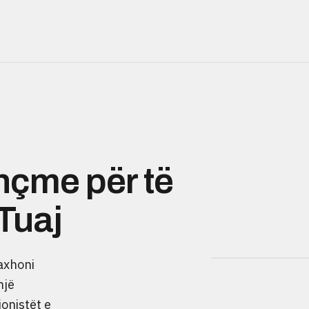
çme për të
Tuaj
axhoni
një
onistët e