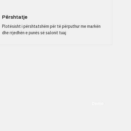
Përshtatje
Plotësisht i përshtatshëm për të përputhur me markën
dhe rrjedhën e punës së salonit tuaj
Demo