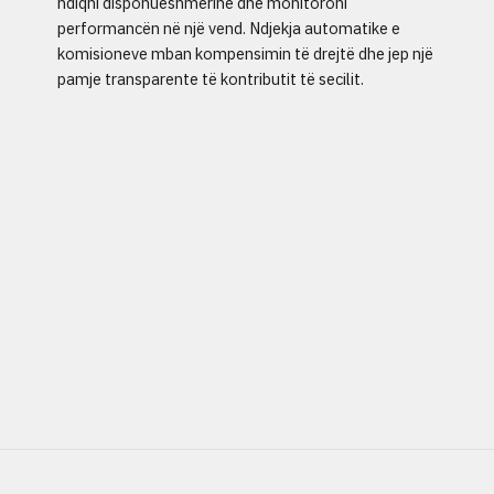
ndiqni disponueshmërinë dhe monitoroni
performancën në një vend. Ndjekja automatike e
komisioneve mban kompensimin të drejtë dhe jep një
pamje transparente të kontributit të secilit.