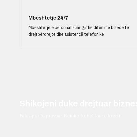
Mbështetje 24/7
Mbështetje e personalizuar gjithë diten me bisedë të
drejtpërdrejtë dhe asistencë telefonike
Shikojeni duke drejtuar biznes
Falas për ta provuar. Nuk kërkohet kartë krediti.