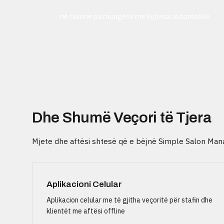
në takime pa mungesë me kujtesa automatike
Dhe Shumë Veçori të Tjera
Mjete dhe aftësi shtesë që e bëjnë Simple Salon Manag
Aplikacioni Celular
Aplikacion celular me të gjitha veçoritë për stafin dhe
klientët me aftësi offline