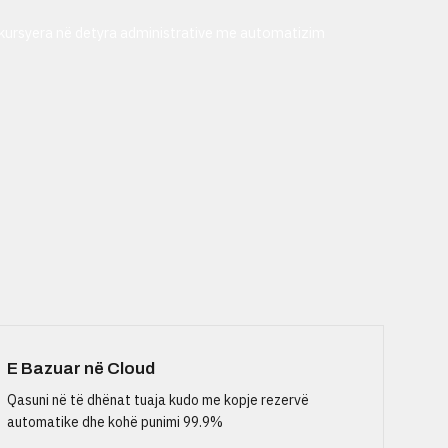
 kursyera në detyra administrative me automatizim
E Bazuar në Cloud
Qasuni në të dhënat tuaja kudo me kopje rezervë
automatike dhe kohë punimi 99.9%