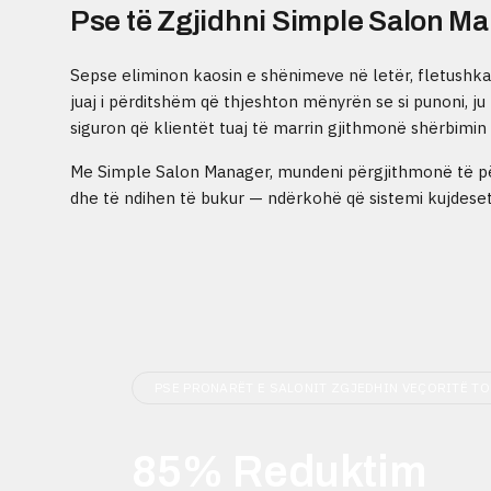
Pse të Zgjidhni Simple Salon M
Sepse eliminon kaosin e shënimeve në letër, fletushk
juaj i përditshëm që thjeshton mënyrën se si punoni, j
siguron që klientët tuaj të marrin gjithmonë shërbim
Me Simple Salon Manager, mundeni përgjithmonë të përq
dhe të ndihen të bukur — ndërkohë që sistemi kujdeset 
PSE PRONARËT E SALONIT ZGJEDHIN VEÇORITË T
85% Reduktim