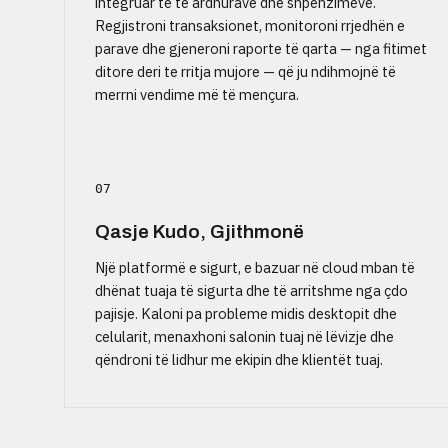
integruar të të ardhurave dhe shpenzimeve.
Regjistroni transaksionet, monitoroni rrjedhën e
parave dhe gjeneroni raporte të qarta — nga fitimet
ditore deri te rritja mujore — që ju ndihmojnë të
merrni vendime më të mençura.
07
Qasje Kudo, Gjithmonë
Një platformë e sigurt, e bazuar në cloud mban të
dhënat tuaja të sigurta dhe të arritshme nga çdo
pajisje. Kaloni pa probleme midis desktopit dhe
celularit, menaxhoni salonin tuaj në lëvizje dhe
qëndroni të lidhur me ekipin dhe klientët tuaj.