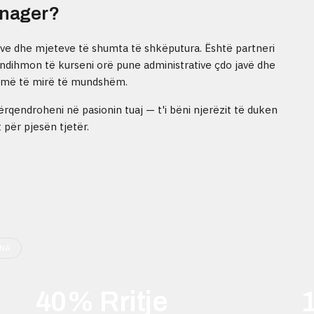
anager?
ave dhe mjeteve të shumta të shkëputura. Është partneri
u ndihmon të kurseni orë pune administrative çdo javë dhe
in më të mirë të mundshëm.
endroheni në pasionin tuaj — t'i bëni njerëzit të duken
për pjesën tjetër.
ONA
40% Rritje