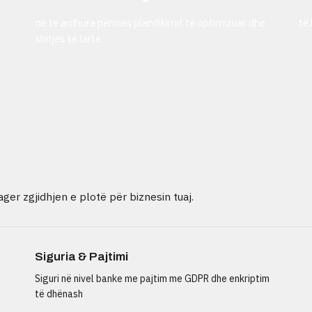
në të ardhura përmes planifikimit të optimizuar dhe
të
shitjes së lartë
er zgjidhjen e plotë për biznesin tuaj.
Siguria & Pajtimi
Siguri në nivel banke me pajtim me GDPR dhe enkriptim
të dhënash