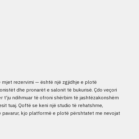
mjet rezervimi — është një zgjidhje e plotë
onistët dhe pronarët e salonit të bukurisë. Çdo veçori
për t'ju ndihmuar të ofroni shërbim të jashtëzakonshëm
esit tuaj. Qoftë se keni një studio të rehatshme,
 pavarur, kjo platformë e plotë përshtatet me nevojat