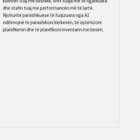
klientët tuaj më besnikë, orët tuaja më të ngarkuara
dhe stafin tuaj me performancën më të lartë.
Njohuritë parashikuese të fuqizuara nga AI
ndihmojnë të parashikoni kërkesën, të optimizoni
planifikimin dhe të planifikoni inventarin me besim.