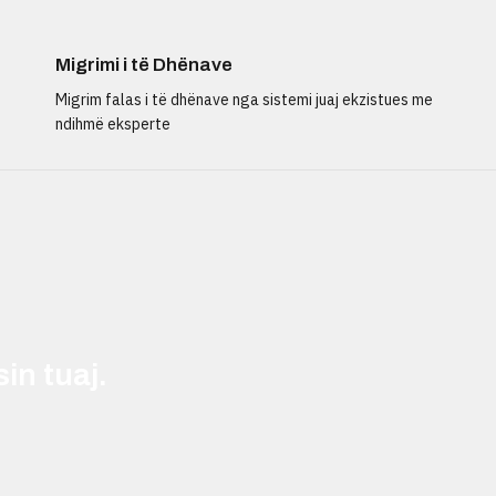
Migrimi i të Dhënave
Migrim falas i të dhënave nga sistemi juaj ekzistues me
ndihmë eksperte
in tuaj.