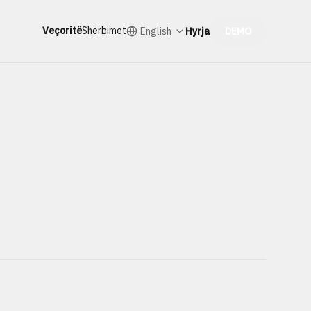
Veçoritë
Shërbimet
English
Hyrja
DEMO