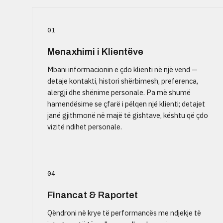
01
Menaxhimi i Klientëve
Mbani informacionin e çdo klienti në një vend —
detaje kontakti, histori shërbimesh, preferenca,
alergji dhe shënime personale. Pa më shumë
hamendësime se çfarë i pëlqen një klienti; detajet
janë gjithmonë në majë të gishtave, kështu që çdo
vizitë ndihet personale.
04
Financat & Raportet
Qëndroni në krye të performancës me ndjekje të