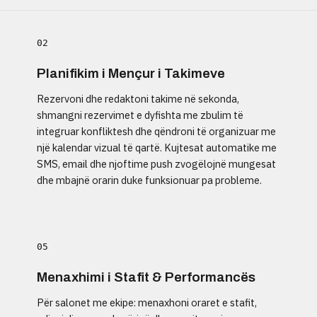
02
Planifikim i Mençur i Takimeve
Rezervoni dhe redaktoni takime në sekonda,
shmangni rezervimet e dyfishta me zbulim të
integruar konfliktesh dhe qëndroni të organizuar me
një kalendar vizual të qartë. Kujtesat automatike me
SMS, email dhe njoftime push zvogëlojnë mungesat
dhe mbajnë orarin duke funksionuar pa probleme.
05
Menaxhimi i Stafit & Performancës
Për salonet me ekipe: menaxhoni oraret e stafit,