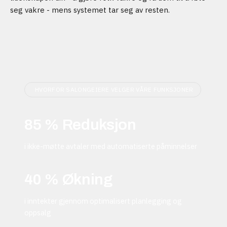
seg vakre - mens systemet tar seg av resten.
HVORFOR SALONGEIERE VELGER VÅRE FUNKSJONER
85 % Reduksjon
i ikke-møtte avtaler med automatiserte påminnelser
40 % Økning
i inntekter gjennom optimalisert planlegging og
oppsalg