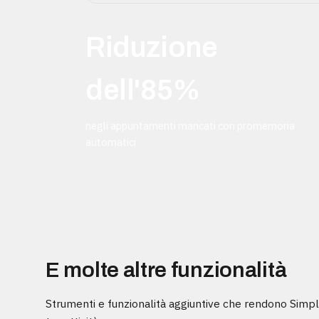
Riduzione
dell'85%
negli appuntamenti mancati con promemoria
automatici
E molte altre funzionalità
Strumenti e funzionalità aggiuntive che rendono Simp