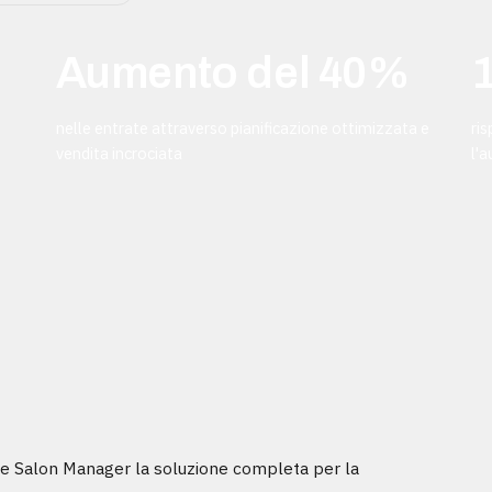
Aumento del 40%
nelle entrate attraverso pianificazione ottimizzata e
ri
vendita incrociata
l'
le Salon Manager la soluzione completa per la