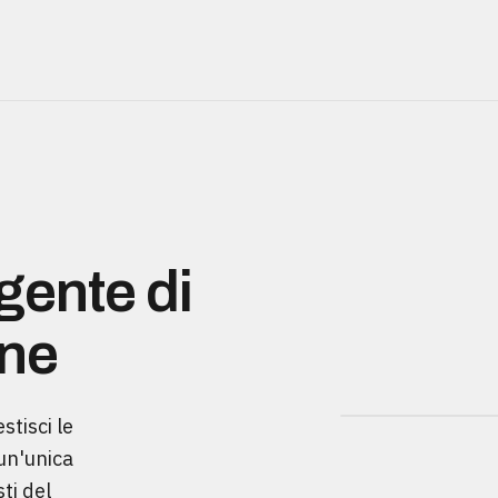
igente di
one
stisci le
 un'unica
ti del